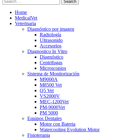
Search
Home
MedicalVet
Veterinaria
Diagnóstico por imagen
Radiología
Ultrasonido
Accesorios
Diagnostico In Vitro
Diagnóstico
Centrifugas
Microscopios
Sistema de Monitorización
M9000A
M8500 Vet
Q5 Vet
VS2000V
MEC-1200Vet
PM-9000Vet
PM 5000
Equipos Dentales
Motor con Bateria
Watercooling Evolution Motor
Fisioterapia