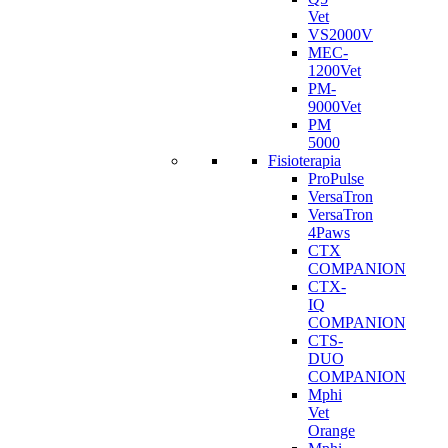
Vet
VS2000V
MEC-
1200Vet
PM-
9000Vet
PM
5000
Fisioterapia
ProPulse
VersaTron
VersaTron
4Paws
CTX
COMPANION
CTX-
IQ
COMPANION
CTS-
DUO
COMPANION
Mphi
Vet
Orange