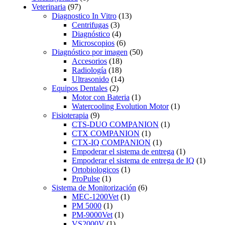
Veterinaria
(97)
Diagnostico In Vitro
(13)
Centrifugas
(3)
Diagnóstico
(4)
Microscopios
(6)
Diagnóstico por imagen
(50)
Accesorios
(18)
Radiología
(18)
Ultrasonido
(14)
Equipos Dentales
(2)
Motor con Bateria
(1)
Watercooling Evolution Motor
(1)
Fisioterapia
(9)
CTS-DUO COMPANION
(1)
CTX COMPANION
(1)
CTX-IQ COMPANION
(1)
Empoderar el sistema de entrega
(1)
Empoderar el sistema de entrega de IQ
(1)
Ortobiologicos
(1)
ProPulse
(1)
Sistema de Monitorización
(6)
MEC-1200Vet
(1)
PM 5000
(1)
PM-9000Vet
(1)
VS2000V
(1)