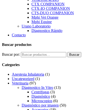
CTX COMPANION
CTX-IQ COMPANION
CTS-DUO COMPANION
Mphi Vet Orange
Mphi Equine
Urano Laboratorio
Diagnostico Rápido
Contacto
Buscar productos
Buscar por:
Buscar
Categories
Anestesia Inhalatoria
(1)
Uncategorized
(1)
Veterinaria
(97)
Diagnostico In Vitro
(13)
Centrifugas
(3)
Diagnóstico
(4)
Microscopios
(6)
Diagnóstico por imagen
(50)
Accesorios
(18)