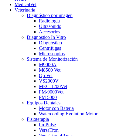
MedicalVet
Veterinaria
Diagnóstico por imagen
Radiología
Ultrasonido
Accesorios
Diagnostico In Vitro
Diagnóstico
Centrifugas
Microscopios
Sistema de Monitorización
M9000A
M8500 Vet
Q5 Vet
VS2000V
MEC-1200Vet
PM-9000Vet
PM 5000
Equipos Dentales
Motor con Bateria
Watercooling Evolution Motor
Fisioterapia
ProPulse
VersaTron
VersaTron 4Paws