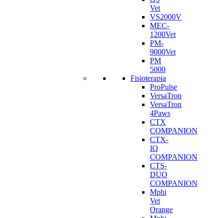
Vet
VS2000V
MEC-
1200Vet
PM-
9000Vet
PM
5000
Fisioterapia
ProPulse
VersaTron
VersaTron
4Paws
CTX
COMPANION
CTX-
IQ
COMPANION
CTS-
DUO
COMPANION
Mphi
Vet
Orange