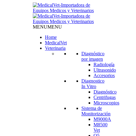
MENU
MENU
Home
MedicalVet
Veterinaria
Diagnóstico
por imagen
Radiología
Ultrasonido
Accesorios
Diagnostico
In Vitro
Diagnóstico
Centrifugas
Microscopios
Sistema de
Monitorización
M9000A
M8500
Vet
Q5