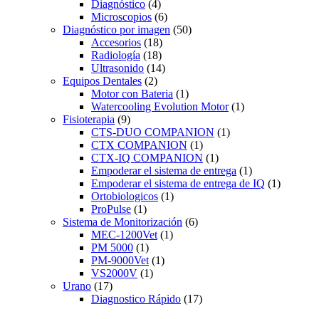
Diagnóstico
(4)
Microscopios
(6)
Diagnóstico por imagen
(50)
Accesorios
(18)
Radiología
(18)
Ultrasonido
(14)
Equipos Dentales
(2)
Motor con Bateria
(1)
Watercooling Evolution Motor
(1)
Fisioterapia
(9)
CTS-DUO COMPANION
(1)
CTX COMPANION
(1)
CTX-IQ COMPANION
(1)
Empoderar el sistema de entrega
(1)
Empoderar el sistema de entrega de IQ
(1)
Ortobiologicos
(1)
ProPulse
(1)
Sistema de Monitorización
(6)
MEC-1200Vet
(1)
PM 5000
(1)
PM-9000Vet
(1)
VS2000V
(1)
Urano
(17)
Diagnostico Rápido
(17)