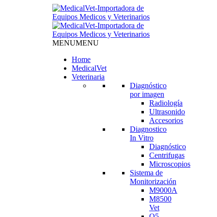
MENU
MENU
Home
MedicalVet
Veterinaria
Diagnóstico
por imagen
Radiología
Ultrasonido
Accesorios
Diagnostico
In Vitro
Diagnóstico
Centrifugas
Microscopios
Sistema de
Monitorización
M9000A
M8500
Vet
Q5