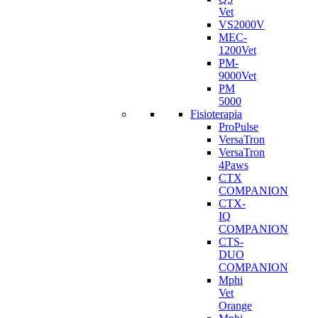
Vet
VS2000V
MEC-
1200Vet
PM-
9000Vet
PM
5000
Fisioterapia
ProPulse
VersaTron
VersaTron
4Paws
CTX
COMPANION
CTX-
IQ
COMPANION
CTS-
DUO
COMPANION
Mphi
Vet
Orange