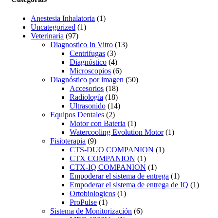
Anestesia Inhalatoria
(1)
Uncategorized
(1)
Veterinaria
(97)
Diagnostico In Vitro
(13)
Centrifugas
(3)
Diagnóstico
(4)
Microscopios
(6)
Diagnóstico por imagen
(50)
Accesorios
(18)
Radiología
(18)
Ultrasonido
(14)
Equipos Dentales
(2)
Motor con Bateria
(1)
Watercooling Evolution Motor
(1)
Fisioterapia
(9)
CTS-DUO COMPANION
(1)
CTX COMPANION
(1)
CTX-IQ COMPANION
(1)
Empoderar el sistema de entrega
(1)
Empoderar el sistema de entrega de IQ
(1)
Ortobiologicos
(1)
ProPulse
(1)
Sistema de Monitorización
(6)