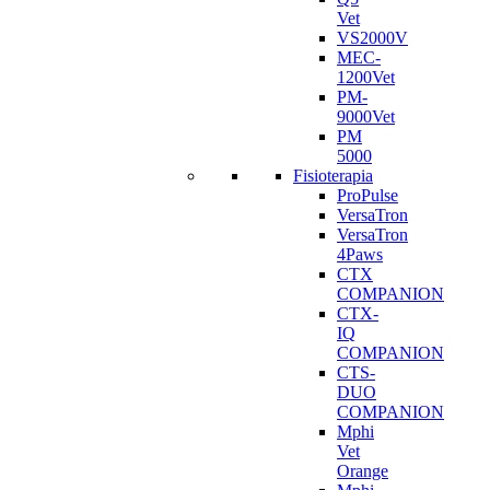
Vet
VS2000V
MEC-
1200Vet
PM-
9000Vet
PM
5000
Fisioterapia
ProPulse
VersaTron
VersaTron
4Paws
CTX
COMPANION
CTX-
IQ
COMPANION
CTS-
DUO
COMPANION
Mphi
Vet
Orange