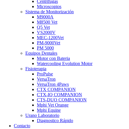
Centrifugas
Microscopios
Sistema de Monitorización
M9000A
M8500 Vet
Q5 Vet
VS2000V
MEC-1200Vet
PM-9000Vet
PM 5000
Equipos Dentales
Motor con Bateria
Watercooling Evolution Motor
Fisioterapia
ProPulse
VersaTron
VersaTron 4Paws
CTX COMPANION
CTX-IQ COMPANION
CTS-DUO COMPANION
Mphi Vet Orange
Mphi Equine
Urano Laboratorio
Diagnostico Rápido
Contacto