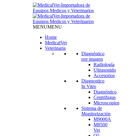
MENU
MENU
Home
MedicalVet
Veterinaria
Diagnóstico
por imagen
Radiología
Ultrasonido
Accesorios
Diagnostico
In Vitro
Diagnóstico
Centrifugas
Microscopios
Sistema de
Monitorización
M9000A
M8500
Vet
Q5