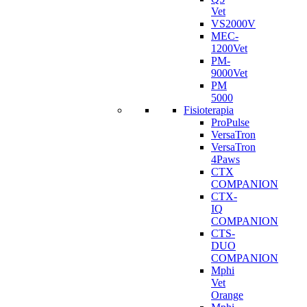
Vet
VS2000V
MEC-
1200Vet
PM-
9000Vet
PM
5000
Fisioterapia
ProPulse
VersaTron
VersaTron
4Paws
CTX
COMPANION
CTX-
IQ
COMPANION
CTS-
DUO
COMPANION
Mphi
Vet
Orange