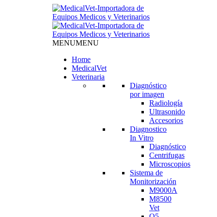
MENU
MENU
Home
MedicalVet
Veterinaria
Diagnóstico
por imagen
Radiología
Ultrasonido
Accesorios
Diagnostico
In Vitro
Diagnóstico
Centrifugas
Microscopios
Sistema de
Monitorización
M9000A
M8500
Vet
Q5