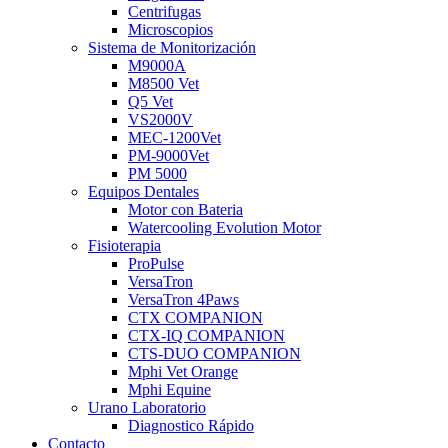
Centrifugas
Microscopios
Sistema de Monitorización
M9000A
M8500 Vet
Q5 Vet
VS2000V
MEC-1200Vet
PM-9000Vet
PM 5000
Equipos Dentales
Motor con Bateria
Watercooling Evolution Motor
Fisioterapia
ProPulse
VersaTron
VersaTron 4Paws
CTX COMPANION
CTX-IQ COMPANION
CTS-DUO COMPANION
Mphi Vet Orange
Mphi Equine
Urano Laboratorio
Diagnostico Rápido
Contacto