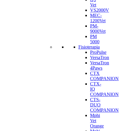
Vet
VS2000V
MEC-
1200Vet
PM-
9000Vet
PM
5000
Fisioterapia
ProPulse
VersaTron
VersaTron
4Paws
CTX
COMPANION
CTX-
IQ
COMPANION
CTS-
DUO
COMPANION
Mphi
Vet
Orange