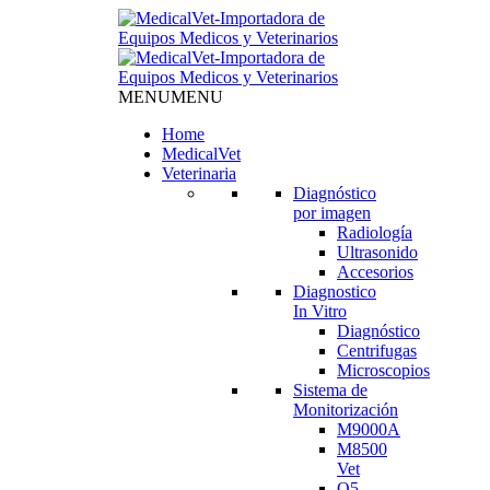
MENU
MENU
Home
MedicalVet
Veterinaria
Diagnóstico
por imagen
Radiología
Ultrasonido
Accesorios
Diagnostico
In Vitro
Diagnóstico
Centrifugas
Microscopios
Sistema de
Monitorización
M9000A
M8500
Vet
Q5