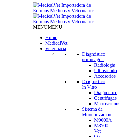
MENU
MENU
Home
MedicalVet
Veterinaria
Diagnóstico
por imagen
Radiología
Ultrasonido
Accesorios
Diagnostico
In Vitro
Diagnóstico
Centrifugas
Microscopios
Sistema de
Monitorización
M9000A
M8500
Vet
Q5