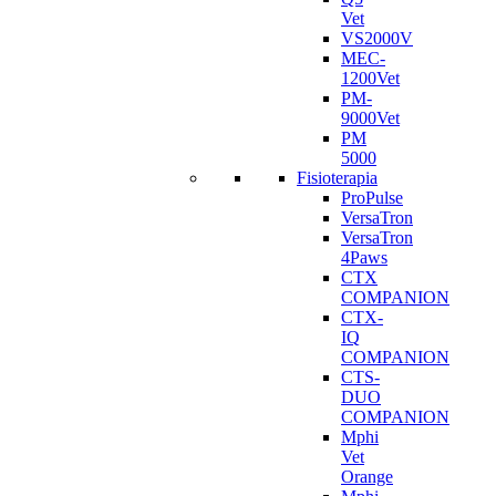
Vet
VS2000V
MEC-
1200Vet
PM-
9000Vet
PM
5000
Fisioterapia
ProPulse
VersaTron
VersaTron
4Paws
CTX
COMPANION
CTX-
IQ
COMPANION
CTS-
DUO
COMPANION
Mphi
Vet
Orange