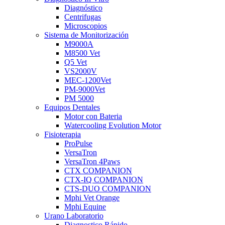
Diagnóstico
Centrifugas
Microscopios
Sistema de Monitorización
M9000A
M8500 Vet
Q5 Vet
VS2000V
MEC-1200Vet
PM-9000Vet
PM 5000
Equipos Dentales
Motor con Bateria
Watercooling Evolution Motor
Fisioterapia
ProPulse
VersaTron
VersaTron 4Paws
CTX COMPANION
CTX-IQ COMPANION
CTS-DUO COMPANION
Mphi Vet Orange
Mphi Equine
Urano Laboratorio
Diagnostico Rápido