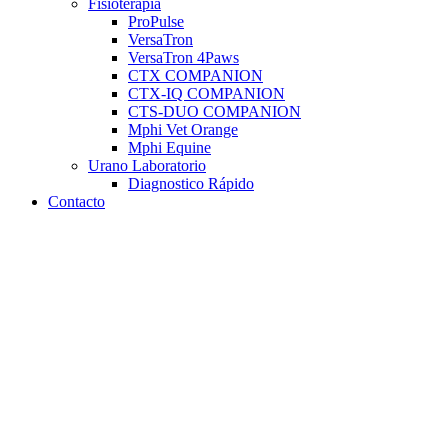
Fisioterapia
ProPulse
VersaTron
VersaTron 4Paws
CTX COMPANION
CTX-IQ COMPANION
CTS-DUO COMPANION
Mphi Vet Orange
Mphi Equine
Urano Laboratorio
Diagnostico Rápido
Contacto