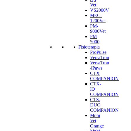
Vet
VS2000V
MEC-
1200Vet
PM-
9000Vet
PM
5000
Fisioterapia
ProPulse
VersaTron
VersaTron
4Paws
CTX
COMPANION
CTX-
IQ
COMPANION
CTS-
DUO
COMPANION
Mphi
Vet
Orange