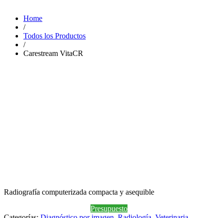
Home
/
Todos los Productos
/
Carestream VitaCR
Radiografía computerizada compacta y asequible
Presupuesto
Categorías:
Diagnóstico por imagen
,
Radiología
,
Veterinaria