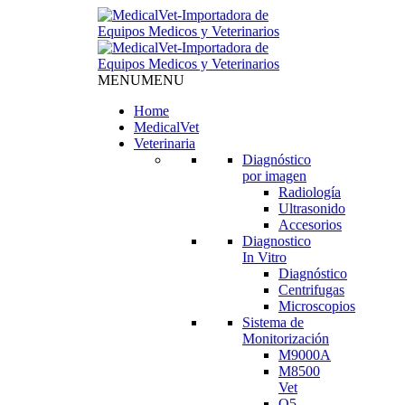
MENU
MENU
Home
MedicalVet
Veterinaria
Diagnóstico
por imagen
Radiología
Ultrasonido
Accesorios
Diagnostico
In Vitro
Diagnóstico
Centrifugas
Microscopios
Sistema de
Monitorización
M9000A
M8500
Vet
Q5